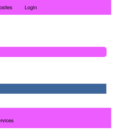
bsites
Login
ervices