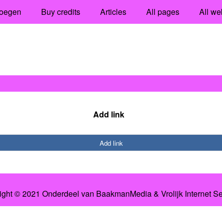
oegen
Buy credits
Articles
All pages
All we
Add link
Add link
ight © 2021 Onderdeel van
BaakmanMedia
&
Vrolijk Internet S